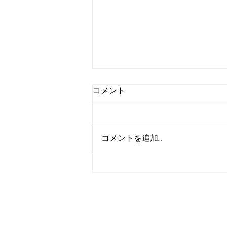
コメント
コメントを追加…
【お知らせ】歌手・城之内早
苗さんのKIFU COFFEE販売