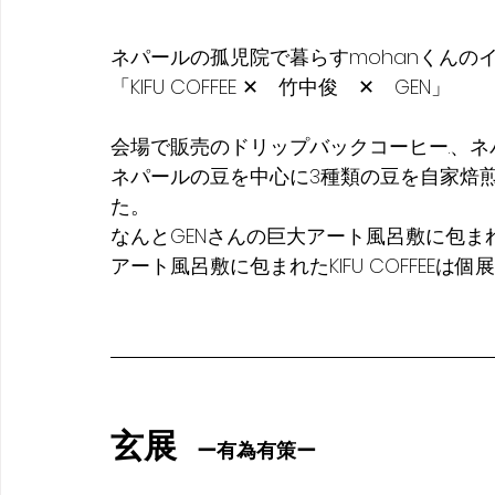
ネパールの孤児院で暮らすmohanくんの
「KIFU COFFEE ✕　竹中俊　✕　GEN」
会場で販売のドリップバックコーヒー.、ネ
ネパールの豆を中心に3種類の豆を自家焙
た。
なんとGENさんの巨大アート風呂敷に包ま
アート風呂敷に包まれたKIFU COFFEEは
玄展
ー有為有策ー