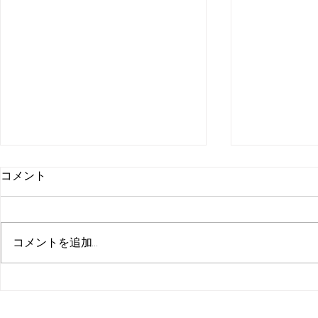
コメント
コメントを追加…
【イラスト募集！】みんなで
【公開】みん
つくるKIFU COFFEE ＆ TEA＃
COFFEE & T