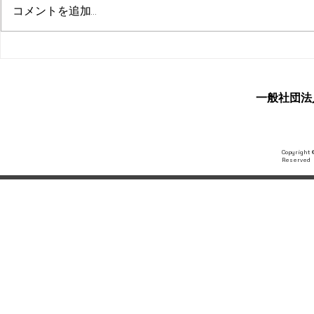
コメントを追加…
【イラスト募集！】みんなで
【公開】みん
つくるKIFU COFFEE ＆ TEA＃
COFFEE & T
0４
​一般社団
Copyright ©
Reserved